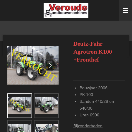
Ga
direct
naar
de
hoofdinhoud
Deutz-Fahr
Agrotron K100
+Fronthef
Bouwjaar 2006
PK 100
Banden 440/28 en
540/38
Uren 6900
Bijzonderheden