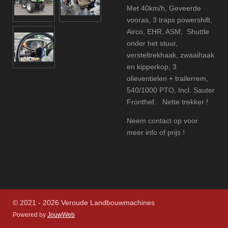
Met 40km/h, Geveerde
vooras, 3 traps powershift,
Airco, EHR, ASM, Shuttle
onder het stuur,
versteltrekhaak, zwaaihaak
en kipperkop, 3
olieventielen + trailerrem,
540/1000 PTO, Incl. Sauter
Fronthef. Nette trekker !
Neem contact op voor
meer info of prijs !
© 2021 - 2026 Veroude Landbouwmachines
Powered by
JouwWeb