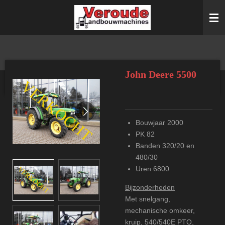
Ga
direct
naar
de
hoofdinhoud
John Deere 5500
Bouwjaar 2000
PK 82
Banden 320/20 en
480/30
Uren 6800
Bijzonderheden
Met snelgang,
mechanische omkeer,
kruip, 540/540E PTO,