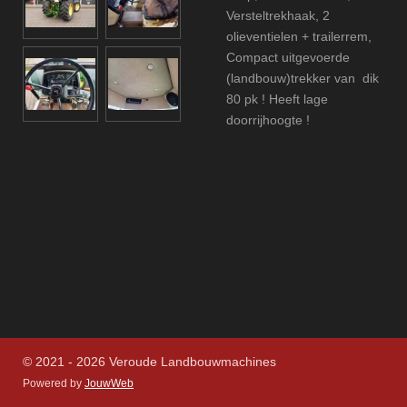
Versteltrekhaak, 2
olieventielen + trailerrem,
Compact uitgevoerde
(landbouw)trekker van dik
80 pk ! Heeft lage
doorrijhoogte !
© 2021 - 2026 Veroude Landbouwmachines
Powered by
JouwWeb