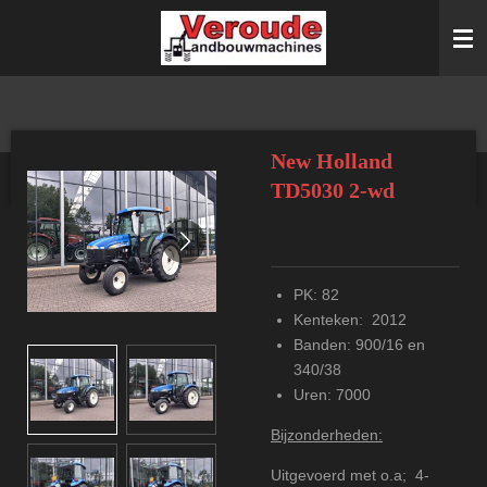
Ga
direct
naar
de
hoofdinhoud
New Holland
TD5030 2-wd
PK: 82
Kenteken: 2012
Banden: 900/16 en
340/38
Uren: 7000
Bijzonderheden:
Uitgevoerd met o.a; 4-