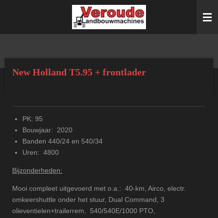
Ga
direct
naar
de
hoofdinhoud
New Holland T5.95 + frontlader
PK: 95
Bouwjaar: 2020
Banden 440/24 en 540/34
Uren: 4800
Bijzonderheden:
Mooi compleet uitgevoerd met o.a.: 40-km, Airco, electr.
omkeershuttle onder het stuur, Dual Command, 3
olieventielen+trailerrem, 540/540E/1000 PTO,