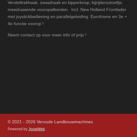
Versteltrekhaak, zwaaihaak en kipperknop, bijrijdersstoeltje,
meedraaiende voorspatborden. Incl. New Holland Frontlader
met joystickbediening en parallelgeleiding. Euroframe en 3e +
4e functie voorop !
Neem contact op voor meer info of prijs !
© 2021 - 2026 Veroude Landbouwmachines
Powered by
JouwWeb