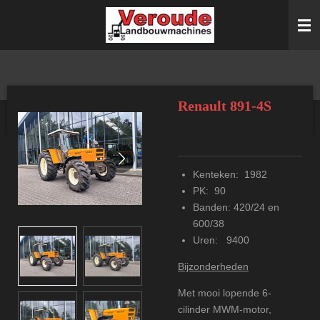
Ga
direct
naar
de
hoofdinhoud
Renault 891-4S
Kenteken: 1982
PK: 90
Banden: 420/24 en
600/38
Uren: 9400
Bijzonderheden
Met mooi lopende 6-
cilinder MWM-motor,