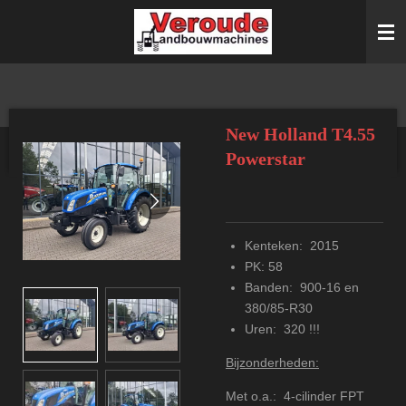
Ga
direct
naar
de
hoofdinhoud
New Holland T4.55
Powerstar
Kenteken: 2015
PK: 58
Banden: 900-16 en
380/85-R30
Uren: 320 !!!
Bijzonderheden:
Met o.a.: 4-cilinder FPT