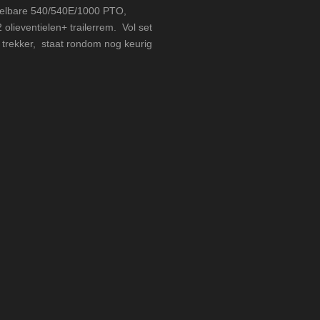
akelbare
540/540E/1000 PTO,
olieventielen+ trailerrem. Vol set
trekker, staat rondom nog keurig