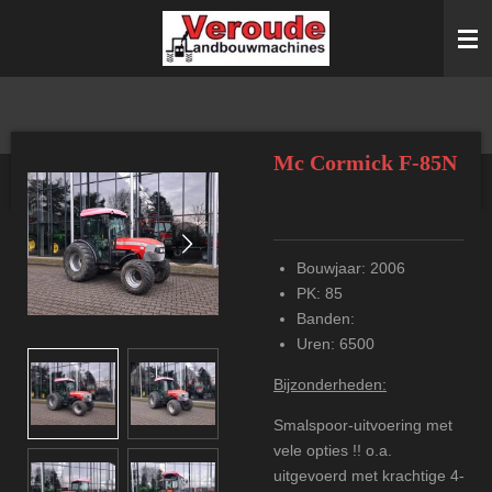
Ga
direct
naar
de
hoofdinhoud
Mc Cormick F-85N
Bouwjaar: 2006
PK: 85
Banden:
Uren: 6500
Bijzonderheden:
Smalspoor-uitvoering met
vele opties !! o.a.
uitgevoerd met krachtige 4-