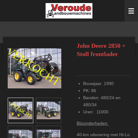
Ga
direct
naar
de
hoofdinhoud
John Deere 2850 +
Stoll frontlader
Bouwjaar: 1990
PK: 86
Banden: 480/24 en
480/34
Uren: 11000
Bijzonderheden:
40-km uitvoering met Hi-Lo