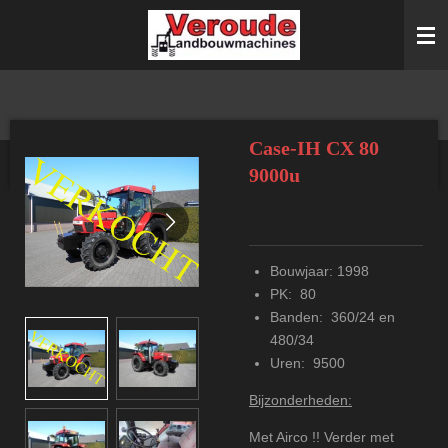
Ga
direct
naar
de
hoofdinhoud
Case-IH CX 80
9000u
Bouwjaar: 1998
PK: 80
Banden: 360/24 en
480/34
Uren: 9500
Bijzonderheden:
Met Airco !! Verder met