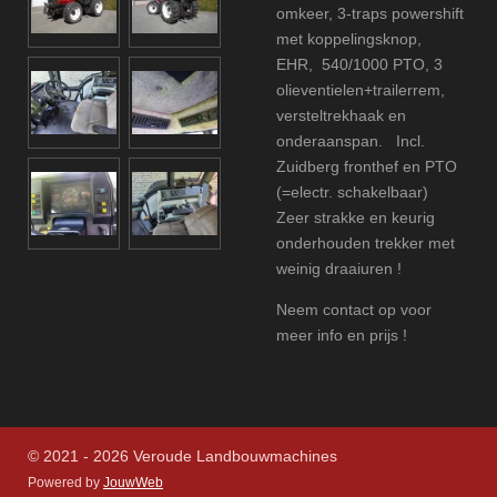
omkeer, 3-traps powershift
met koppelingsknop,
EHR,
540/1000 PTO, 3
olieventielen+trailerrem
,
versteltrekhaak en
onderaanspan. Incl.
Zuidberg fronthef en PTO
(=electr. schakelbaar)
Zeer strakke en keurig
onderhouden trekker met
weinig draaiuren !
Neem contact op voor
meer info en prijs !
© 2021 - 2026 Veroude Landbouwmachines
Powered by
JouwWeb