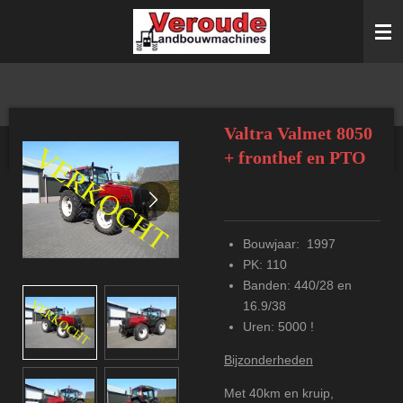
Ga
direct
naar
de
hoofdinhoud
Valtra Valmet 8050
+ fronthef en PTO
Bouwjaar:
1997
PK: 110
Banden: 440/28
en
16.9/38
Uren: 5000 !
Bijzonderheden
Met 40km en kruip,