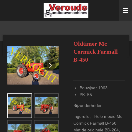
Ga
direct
naar
de
hoofdinhoud
Oldtimer Mc
Cormick Farmall
B-450
Bouwjaar 1963
PK: 55
Bijzonderheden
Ingeruild; Hele mooie Mc
Cormick Farmall B-450.
Met de originele BD-264,