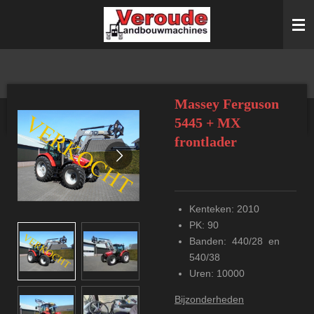
Ga
direct
naar
de
hoofdinhoud
Massey Ferguson
5445 + MX
frontlader
Kenteken: 2010
PK: 90
Banden: 440/28 en
540/38
Uren: 10000
Bijzonderheden