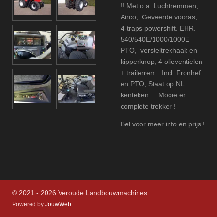
!! Met o.a.
Luchtremmen,
Airco, Geveerde vooras,
4
-traps powershift, EHR,
540/540E/1000/1000E
PTO,
versteltrekhaak en
kipperknop, 4 olieventielen
+ trailerrem.
Incl. Fronhef
en PTO,
Staat op NL
kenteken. Mooie en
complete trekker !
Bel voor meer info en prijs !
© 2021 - 2026 Veroude Landbouwmachines
Powered by
JouwWeb