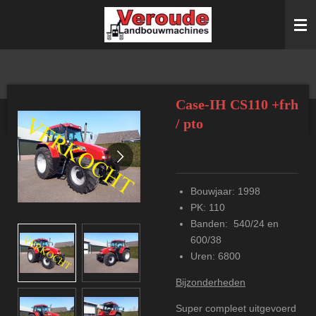
Ga
direct
naar
de
hoofdinhoud
Case-IH CS110 +frh
/ pto
Bouwjaar: 1998
PK: 110
Banden: 540/24 en
600/38
Uren: 6800
Bijzonderheden
Super compleet uitgevoerd