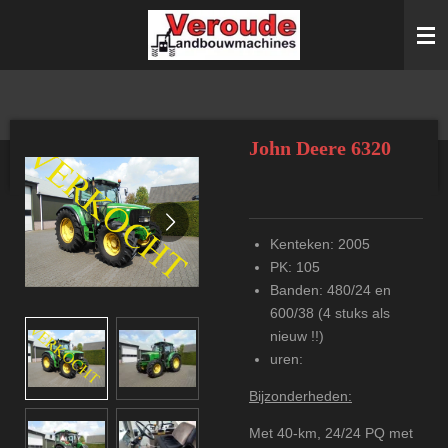
Ga
direct
naar
de
hoofdinhoud
John Deere 6320
Kenteken: 2005
PK: 105
Banden: 480/24 en
600/38 (4 stuks als
nieuw !!)
uren:
Bijzonderheden:
Met 40-km, 24/24 PQ met