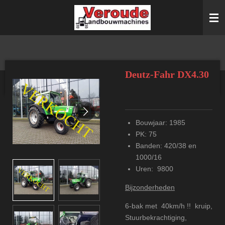
Ga
direct
naar
de
hoofdinhoud
Deutz-Fahr DX4.30
Bouwjaar: 1985
PK: 75
Banden: 420/38 en
1000/16
Uren: 9800
Bijzonderheden
6-bak met 40km/h !! kruip,
Stuurbekrachtiging,