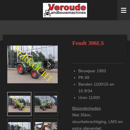
Ga
direct
naar
de
hoofdinhoud
Fendt 306LS
Bouwjaar 1983
PK 68
Banden 1100/16 en
16.9/34
Uren 11000
Bijzonderheden
Met 35km,
stuurbekrachtiging, LMS en
extra olieventiel,