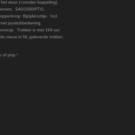
het stuur (=zonder koppeling),
ailerrem, 540/1000/PTO,
pperknop, Bijrijderszitje, Incl.
et joystickbediening.
 voorop. Trekker is met 164 uur
ds nieuw in NL geleverde trekker,
of prijs !