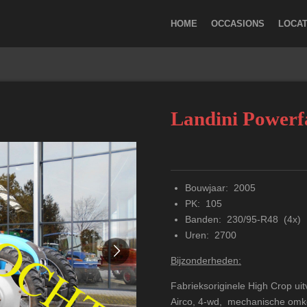
HOME
OCCASIONS
LOCAT
Landini Power
Bouwjaar: 2005
PK: 105
Banden: 230/95-R48 (4x)
Uren: 2700
Bijzonderheden:
Fabrieksoriginele High Crop ui
Airco, 4-wd, mechanische omke