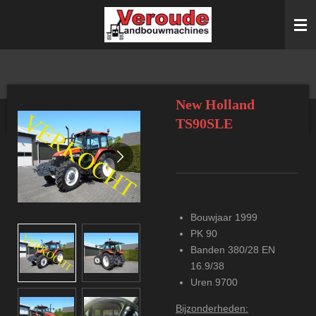
Ga
direct
naar
de
hoofdinhoud
New Holland
TS90SLE
Bouwjaar 1999
PK 90
Banden 380/28 EN
16.9/38
Uren 9700
Bijzonderheden: