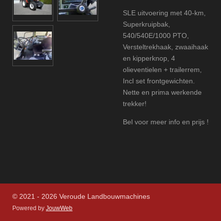
SLE uitvoering met 40-km,
Superkruipbak,
540/540E/1000 PTO,
Versteltrekhaak, zwaaihaak
en kipperknop, 4
olieventielen + trailerrem,
Incl set frontgewichten.
Nette en prima werkende
trekker!
Bel voor meer info en prijs !
© 2021 - 2026 Veroude Landbouwmachines
Powered by
JouwWeb